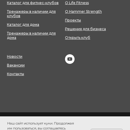
Каталог для фитнес-клубов
О Life Fitness
Тренажеры в наличии для
О Hammer Strength
клубов
Проекты
Каталог для дома
Решения для бизнеса
Тренажеры в наличии для
дома
Открыть клуб
Новости
Вакансии
Контакты
Согласие на обработку персональных данных
Политика
Наш сайт использует куки. Продолжая
конфиденциальности
Политика обработки персональных данных
им пользоваться, вы соглашаетесь