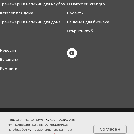
Тренажеры в наличии для клубов
О Hammer Strength
Каталог для дома
Проекты
Тренажеры в наличии для дома
Решения для бизнеса
Открыть клуб
Новости
Вакансии
Контакты
Согласие на обработку персональных данных
Политика
Наш сайт использует куки. Продолжая
конфиденциальности
Политика обработки персональных данных
им пользоваться, вы соглашаетесь
Согласен
на обработку персональных данных